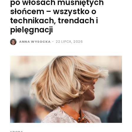
po włosach muśniętych
słońcem – wszystko o
technikach, trendach i
pielęgnacji
ANNA WYSOCKA
-
22 LIPCA, 2026
URODA