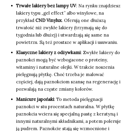
Trwałe lakiery bez lampy UV
: Na rynku znajdziesz
lakiery typu „gel effect” albo winylowe, na
przykład
CND Vinylux
. Oferują one dłuższą
trwałość niż zwykłe lakiery (trzymają się do
tygodnia lub dłużej) i utwardzają się same na
powietrzu. Są też prostsze w aplikacji i usuwaniu.
Klasyczne lakiery z odżywkami
: Zwykłe lakiery do
paznokci mogą być wzbogacone o proteiny,
witaminy i naturalne olejki. W trakcie noszenia
pielęgnują płytkę. Choć trzeba je malować
częściej, dają paznokciom szansę na regenerację i
pozwalają na częste zmiany kolorów.
Manicure japoński
: To metoda pielęgnacji
paznokci w stu procentach naturalna. W płytkę
paznokcia wciera się specjalną pastę z keratyną i
innymi naturalnymi składnikami, a potem poleruje
ją pudrem. Paznokcie stają się wzmocnione i