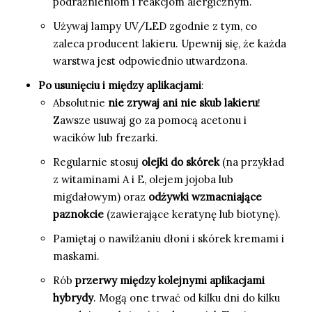
podrażnieniom i reakcjom alergicznym.
Używaj lampy UV/LED zgodnie z tym, co
zaleca producent lakieru. Upewnij się, że każda
warstwa jest odpowiednio utwardzona.
Po usunięciu i między aplikacjami
:
Absolutnie
nie zrywaj ani nie skub lakieru
!
Zawsze usuwaj go za pomocą acetonu i
wacików lub frezarki.
Regularnie stosuj
olejki do skórek
(na przykład
z witaminami A i E, olejem jojoba lub
migdałowym) oraz
odżywki wzmacniające
paznokcie
(zawierające keratynę lub biotynę).
Pamiętaj o nawilżaniu dłoni i skórek kremami i
maskami.
Rób
przerwy między kolejnymi aplikacjami
hybrydy
. Mogą one trwać od kilku dni do kilku