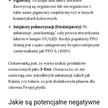
Pigmenty
: To dzięki nim lakier ma kolor.
Zazwyczaj są organiczne lub nieorganiczne i
takie same pigmenty znajdziemy też w innych
kosmetykach kolorowych.
Inicjatory polimeryzacji (fotoinicjatory)
: Te
substancje „uruchamiają” cały proces utwardzania
lakieru w lampie UV/LED. Kiedyś popularny TPO
dzisiaj jest często zastępowany bezpieczniejszymi
zamiennikami, jak TPO-L i BAPO.
Ciekawostką jest, że warto szukać produktów
oznaczonych jako
3-free
. Oznacza to, że nie
zawierają one szkodliwych substancji, takich jak
ftalany czy toluen, co jest dodatkowym plusem dla
zdrowia Twojej płytki.
Jakie są potencjalne negatywne