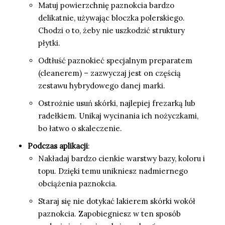
Matuj powierzchnię paznokcia bardzo
delikatnie, używając bloczka polerskiego.
Chodzi o to, żeby nie uszkodzić struktury
płytki.
Odtłuść paznokieć specjalnym preparatem
(cleanerem) – zazwyczaj jest on częścią
zestawu hybrydowego danej marki.
Ostrożnie usuń skórki, najlepiej frezarką lub
radełkiem. Unikaj wycinania ich nożyczkami,
bo łatwo o skaleczenie.
Podczas aplikacji
:
Nakładaj bardzo cienkie warstwy bazy, koloru i
topu. Dzięki temu unikniesz nadmiernego
obciążenia paznokcia.
Staraj się nie dotykać lakierem skórki wokół
paznokcia. Zapobiegniesz w ten sposób