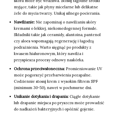
skóra może być wrażliwa. Stosuj łagodne środki
myjące, takie jak płyny micelarne lub delikatne
żele do mycia twarzy. Unikaj silnego pocierania.
Nawilżanie:
Nie zapominaj o nawilżaniu skóry
kremami o lekkiej, niekomedogennej formule.
Składniki takie jak ceramidy, alantoina, pantenol
czy aloes wspomagają regenerację i łagodzą
podrażnienia. Warto sięgnąć po produkty z
kwasem hialuronowym, który nawilża i
przyspiesza procesy odnowy naskórka.
Ochrona przeciwsłoneczna:
Promieniowanie UV
może pogorszyć przebarwienia pozapalne.
Codziennie stosuj krem z wysokim filtrem SPF
(minimum 30-50), nawet w pochmurne dni.
Unikanie dotykania i drapania:
Ciągłe dotykanie
lub drapanie miejsca po pryszczu może prowadzić
do nadkażeń bakteryjnych i opóźnić gojenie.