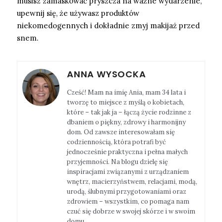
musisz zamaskować pryszcza na ważne wydarzenie,
upewnij się, że używasz produktów
niekomedogennych i dokładnie zmyj makijaż przed
snem.
ANNA WYSOCKA
Cześć! Mam na imię Ania, mam 34 lata i
tworzę to miejsce z myślą o kobietach,
które – tak jak ja – łączą życie rodzinne z
dbaniem o piękny, zdrowy i harmonijny
dom. Od zawsze interesowałam się
codziennością, która potrafi być
jednocześnie praktyczna i pełna małych
przyjemności. Na blogu dzielę się
inspiracjami związanymi z urządzaniem
wnętrz, macierzyństwem, relacjami, modą,
urodą, ślubnymi przygotowaniami oraz
zdrowiem – wszystkim, co pomaga nam
czuć się dobrze w swojej skórze i w swoim
domu.