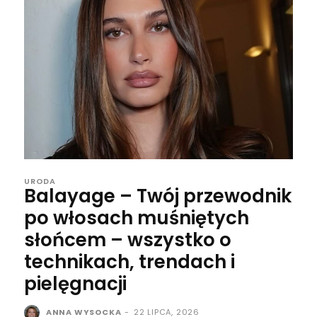
URODA
Balayage – Twój przewodnik
po włosach muśniętych
słońcem – wszystko o
technikach, trendach i
pielęgnacji
ANNA WYSOCKA
-
22 LIPCA, 2026