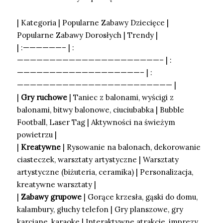
| Kategoria | Popularne Zabawy Dziecięce |
Popularne Zabawy Dorosłych | Trendy |
| :——————– | :
——————————————————————– | :
———————————————————– | :
———————————————————————— |
|
Gry ruchowe
| Taniec z balonami, wyścigi z
balonami, bitwy balonowe, ciuciubabka | Bubble
Football, Laser Tag | Aktywności na świeżym
powietrzu |
|
Kreatywne
| Rysowanie na balonach, dekorowanie
ciasteczek, warsztaty artystyczne | Warsztaty
artystyczne (biżuteria, ceramika) | Personalizacja,
kreatywne warsztaty |
|
Zabawy grupowe
| Gorące krzesła, gąski do domu,
kalambury, głuchy telefon | Gry planszowe, gry
karciane, karaoke | Interaktywne atrakcje, imprezy