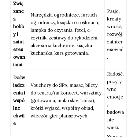
Zwią
zane
Pasje,
Narzędzia ogrodnicze, fartuch
z
kreaty
ogrodniczy, książka o roślinach,
hobb
wność,
lampka do czytania, fotel, e-
y i
rozwój
czytnik, zestawy do rękodzieła,
zaint
zainter
akcesoria kuchenne, książka
eres
esowań
kucharska, kurs gotowania.
owan
.
iami
Radość,
Dośw
pozyty
iadcz
Vouchery do SPA, masaż, bilety
wne
enia i
do teatru/na koncert, warsztaty
emocje
wspó
(gotowania, malarskie, tańca),
,
lne
krótki wyjazd, wspólny obiad,
budowa
chwil
wieczór gier planszowych.
nie
e
więzi.
Sperso