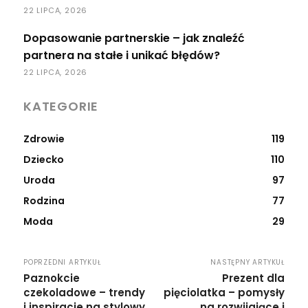
22 LIPCA, 2026
Dopasowanie partnerskie – jak znaleźć
partnera na stałe i unikać błędów?
22 LIPCA, 2026
KATEGORIE
Zdrowie
119
Dziecko
110
Uroda
97
Rodzina
77
Moda
29
POPRZEDNI ARTYKUŁ
NASTĘPNY ARTYKUŁ
Paznokcie
Prezent dla
czekoladowe – trendy
pięciolatka – pomysły
i inspiracje na stylowy
na rozwijające i