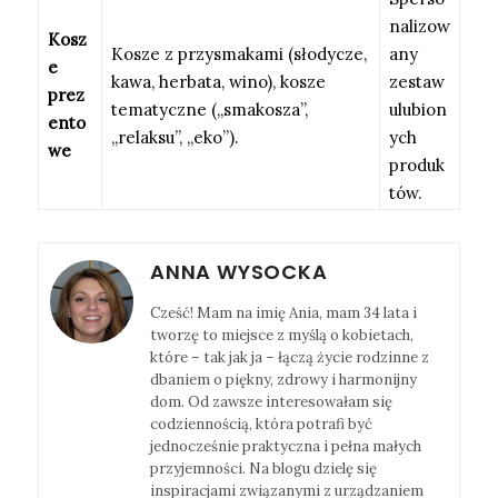
nalizow
Kosz
Kosze z przysmakami (słodycze,
any
e
kawa, herbata, wino), kosze
zestaw
prez
tematyczne („smakosza”,
ulubion
ento
„relaksu”, „eko”).
ych
we
produk
tów.
ANNA WYSOCKA
Cześć! Mam na imię Ania, mam 34 lata i
tworzę to miejsce z myślą o kobietach,
które – tak jak ja – łączą życie rodzinne z
dbaniem o piękny, zdrowy i harmonijny
dom. Od zawsze interesowałam się
codziennością, która potrafi być
jednocześnie praktyczna i pełna małych
przyjemności. Na blogu dzielę się
inspiracjami związanymi z urządzaniem