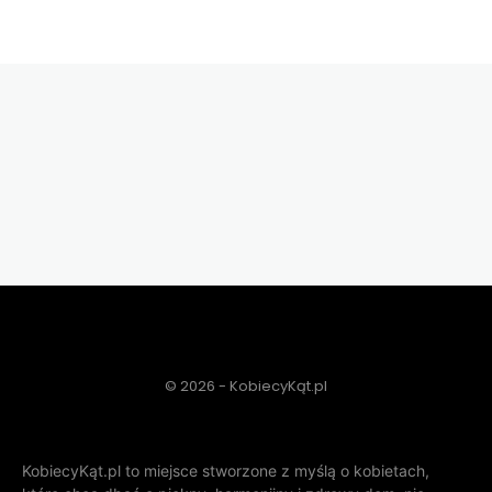
© 2026 - KobiecyKąt.pl
KobiecyKąt.pl to miejsce stworzone z myślą o kobietach,