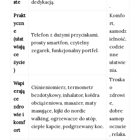
ste
dedykacją.
.
Prakt
Komfo
yczn
rt,
e
samodz
Telefon z dużymi przyciskami,
(ułat
ielność,
prosty smartfon, czytelny
wiają
codzie
zegarek, funkcjonalny portfel.
ce
nne
życie
ułatwie
)
nia.
Troska
Wspi
Ciśnieniomierz, termometr
o
erają
bezdotykowy, inhalator, kołdra
zdrowi
ce
obciążeniowa, masażer, maty
e,
zdro
masujące, kijki do nordic
dobre
wie i
walking, ogrzewacze do stóp,
samop
komf
ciepłe kapcie, podgrzewany koc.
oczucie
ort
, relaks.