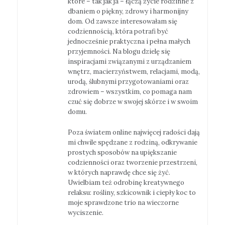
które – tak jak ja – łączą życie rodzinne z
dbaniem o piękny, zdrowy i harmonijny
dom. Od zawsze interesowałam się
codziennością, która potrafi być
jednocześnie praktyczna i pełna małych
przyjemności. Na blogu dzielę się
inspiracjami związanymi z urządzaniem
wnętrz, macierzyństwem, relacjami, modą,
urodą, ślubnymi przygotowaniami oraz
zdrowiem – wszystkim, co pomaga nam
czuć się dobrze w swojej skórze i w swoim
domu.
Poza światem online najwięcej radości dają
mi chwile spędzane z rodziną, odkrywanie
prostych sposobów na upiększanie
codzienności oraz tworzenie przestrzeni,
w których naprawdę chce się żyć.
Uwielbiam też odrobinę kreatywnego
relaksu: rośliny, szkicownik i ciepły koc to
moje sprawdzone trio na wieczorne
wyciszenie.