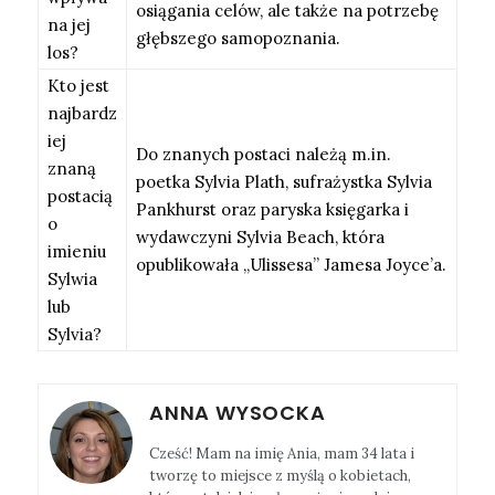
osiągania celów, ale także na potrzebę
na jej
głębszego samopoznania.
los?
Kto jest
najbardz
iej
Do znanych postaci należą m.in.
znaną
poetka Sylvia Plath, sufrażystka Sylvia
postacią
Pankhurst oraz paryska księgarka i
o
wydawczyni Sylvia Beach, która
imieniu
opublikowała „Ulissesa” Jamesa Joyce’a.
Sylwia
lub
Sylvia?
ANNA WYSOCKA
Cześć! Mam na imię Ania, mam 34 lata i
tworzę to miejsce z myślą o kobietach,