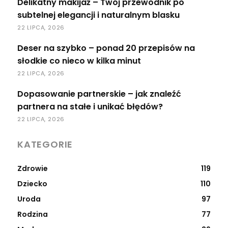
Delikatny makijaż – Twój przewodnik po
subtelnej elegancji i naturalnym blasku
22 LIPCA, 2026
Deser na szybko – ponad 20 przepisów na
słodkie co nieco w kilka minut
22 LIPCA, 2026
Dopasowanie partnerskie – jak znaleźć
partnera na stałe i unikać błędów?
22 LIPCA, 2026
KATEGORIE
Zdrowie
119
Dziecko
110
Uroda
97
Rodzina
77