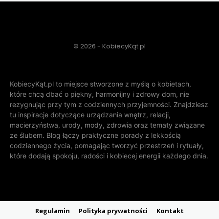
© 2026 - KobiecyKąt.pl
KobiecyKąt.pl to miejsce stworzone z myślą o kobietach,
które chcą dbać o piękny, harmonijny i zdrowy dom, nie
rezygnując przy tym z codziennych przyjemności. Znajdziesz
tu inspiracje dotyczące urządzania wnętrz, relacji,
macierzyństwa, urody, mody, zdrowia oraz tematy związane
ze ślubem. Blog łączy praktyczne porady z lekkością
codziennego życia, pomagając tworzyć przestrzeń i rytuały,
które dodają spokoju, radości i kobiecej energii każdego dnia.
Regulamin
Polityka prywatności
Kontakt