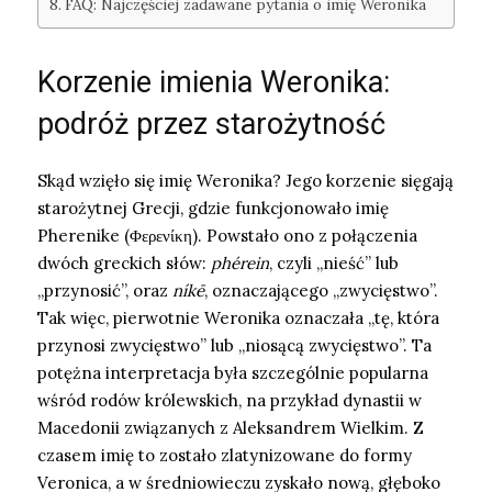
FAQ: Najczęściej zadawane pytania o imię Weronika
Korzenie imienia Weronika:
podróż przez starożytność
Skąd wzięło się imię Weronika? Jego korzenie sięgają
starożytnej Grecji, gdzie funkcjonowało imię
Pherenike (Φερενίκη). Powstało ono z połączenia
dwóch greckich słów:
phérein
, czyli „nieść” lub
„przynosić”, oraz
níkē
, oznaczającego „zwycięstwo”.
Tak więc, pierwotnie Weronika oznaczała „tę, która
przynosi zwycięstwo” lub „niosącą zwycięstwo”. Ta
potężna interpretacja była szczególnie popularna
wśród rodów królewskich, na przykład dynastii w
Macedonii związanych z Aleksandrem Wielkim. Z
czasem imię to zostało zlatynizowane do formy
Veronica, a w średniowieczu zyskało nową, głęboko