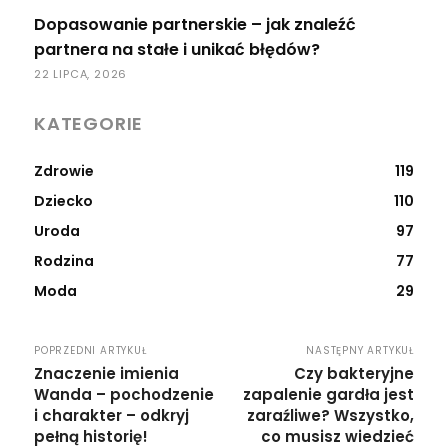
Dopasowanie partnerskie – jak znaleźć
partnera na stałe i unikać błędów?
22 LIPCA, 2026
KATEGORIE
Zdrowie
119
Dziecko
110
Uroda
97
Rodzina
77
Moda
29
POPRZEDNI ARTYKUŁ
NASTĘPNY ARTYKUŁ
Znaczenie imienia
Czy bakteryjne
Wanda – pochodzenie
zapalenie gardła jest
i charakter – odkryj
zaraźliwe? Wszystko,
pełną historię!
co musisz wiedzieć