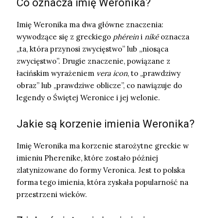
Co oznacza imię Weronika?
Imię Weronika ma dwa główne znaczenia:
wywodzące się z greckiego
phérein
i
níkē
oznacza
„ta, która przynosi zwycięstwo” lub „niosąca
zwycięstwo”. Drugie znaczenie, powiązane z
łacińskim wyrażeniem
vera icon
, to „prawdziwy
obraz” lub „prawdziwe oblicze”, co nawiązuje do
legendy o Świętej Weronice i jej welonie.
Jakie są korzenie imienia Weronika?
Imię Weronika ma korzenie starożytne greckie w
imieniu Pherenike, które zostało później
zlatynizowane do formy Veronica. Jest to polska
forma tego imienia, która zyskała popularność na
przestrzeni wieków.