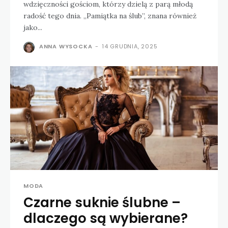
wdzięczności gościom, którzy dzielą z parą młodą
radość tego dnia. „Pamiątka na ślub”, znana również
jako...
ANNA WYSOCKA
-
14 GRUDNIA, 2025
MODA
Czarne suknie ślubne –
dlaczego są wybierane?