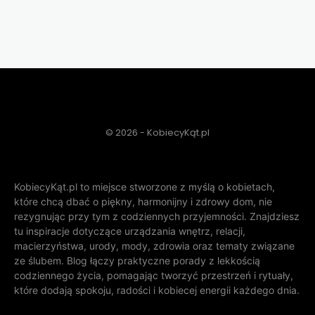
© 2026 - KobiecyKąt.pl
KobiecyKąt.pl to miejsce stworzone z myślą o kobietach,
które chcą dbać o piękny, harmonijny i zdrowy dom, nie
rezygnując przy tym z codziennych przyjemności. Znajdziesz
tu inspiracje dotyczące urządzania wnętrz, relacji,
macierzyństwa, urody, mody, zdrowia oraz tematy związane
ze ślubem. Blog łączy praktyczne porady z lekkością
codziennego życia, pomagając tworzyć przestrzeń i rytuały,
które dodają spokoju, radości i kobiecej energii każdego dnia.