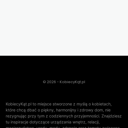
© 2026 - KobiecyKąt.pl
KobiecyKąt.pl to miejsce stworzone z myślą o kobietach,
które chcą dbać o piękny, harmonijny i zdrowy dom, nie
rezygnując przy tym z codziennych przyjemności. Znajdziesz
tu inspiracje dotyczące urządzania wnętrz, relacji,
macierzyństwa, urody, mody, zdrowia oraz tematy związane