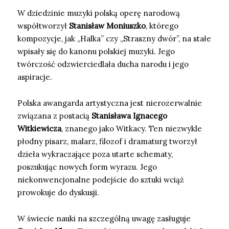
W dziedzinie muzyki polską operę narodową
współtworzył
Stanisław Moniuszko
, którego
kompozycje, jak „Halka” czy „Straszny dwór”, na stałe
wpisały się do kanonu polskiej muzyki. Jego
twórczość odzwierciedlała ducha narodu i jego
aspiracje.
Polska awangarda artystyczna jest nierozerwalnie
związana z postacią
Stanisława Ignacego
Witkiewicza
, znanego jako Witkacy. Ten niezwykle
płodny pisarz, malarz, filozof i dramaturg tworzył
dzieła wykraczające poza utarte schematy,
poszukując nowych form wyrazu. Jego
niekonwencjonalne podejście do sztuki wciąż
prowokuje do dyskusji.
W świecie nauki na szczególną uwagę zasługuje