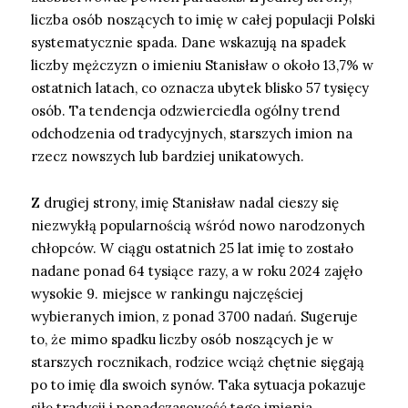
liczba osób noszących to imię w całej populacji Polski
systematycznie spada. Dane wskazują na spadek
liczby mężczyzn o imieniu Stanisław o około 13,7% w
ostatnich latach, co oznacza ubytek blisko 57 tysięcy
osób. Ta tendencja odzwierciedla ogólny trend
odchodzenia od tradycyjnych, starszych imion na
rzecz nowszych lub bardziej unikatowych.
Z drugiej strony, imię Stanisław nadal cieszy się
niezwykłą popularnością wśród nowo narodzonych
chłopców. W ciągu ostatnich 25 lat imię to zostało
nadane ponad 64 tysiące razy, a w roku 2024 zajęło
wysokie 9. miejsce w rankingu najczęściej
wybieranych imion, z ponad 3700 nadań. Sugeruje
to, że mimo spadku liczby osób noszących je w
starszych rocznikach, rodzice wciąż chętnie sięgają
po to imię dla swoich synów. Taka sytuacja pokazuje
siłę tradycji i ponadczasowość tego imienia.