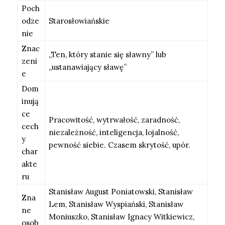
Poch
odze
Starosłowiańskie
nie
Znac
„Ten, który stanie się sławny” lub
zeni
„ustanawiający sławę”
e
Dom
inują
ce
Pracowitość, wytrwałość, zaradność,
cech
niezależność, inteligencja, lojalność,
y
pewność siebie. Czasem skrytość, upór.
char
akte
ru
Stanisław August Poniatowski, Stanisław
Zna
Lem, Stanisław Wyspiański, Stanisław
ne
Moniuszko, Stanisław Ignacy Witkiewicz,
osob