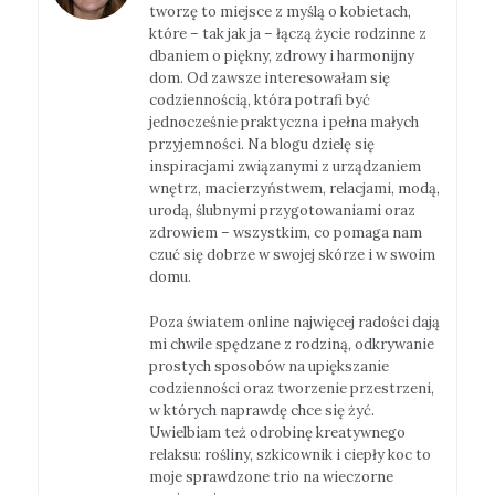
tworzę to miejsce z myślą o kobietach,
które – tak jak ja – łączą życie rodzinne z
dbaniem o piękny, zdrowy i harmonijny
dom. Od zawsze interesowałam się
codziennością, która potrafi być
jednocześnie praktyczna i pełna małych
przyjemności. Na blogu dzielę się
inspiracjami związanymi z urządzaniem
wnętrz, macierzyństwem, relacjami, modą,
urodą, ślubnymi przygotowaniami oraz
zdrowiem – wszystkim, co pomaga nam
czuć się dobrze w swojej skórze i w swoim
domu.
Poza światem online najwięcej radości dają
mi chwile spędzane z rodziną, odkrywanie
prostych sposobów na upiększanie
codzienności oraz tworzenie przestrzeni,
w których naprawdę chce się żyć.
Uwielbiam też odrobinę kreatywnego
relaksu: rośliny, szkicownik i ciepły koc to
moje sprawdzone trio na wieczorne