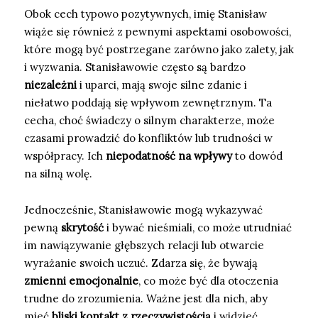
Obok cech typowo pozytywnych, imię Stanisław
wiąże się również z pewnymi aspektami osobowości,
które mogą być postrzegane zarówno jako zalety, jak
i wyzwania. Stanisławowie często są bardzo
niezależni
i uparci, mają swoje silne zdanie i
niełatwo poddają się wpływom zewnętrznym. Ta
cecha, choć świadczy o silnym charakterze, może
czasami prowadzić do konfliktów lub trudności w
współpracy. Ich
niepodatność na wpływy
to dowód
na silną wolę.
Jednocześnie, Stanisławowie mogą wykazywać
pewną
skrytość
i bywać nieśmiali, co może utrudniać
im nawiązywanie głębszych relacji lub otwarcie
wyrażanie swoich uczuć. Zdarza się, że bywają
zmienni emocjonalnie
, co może być dla otoczenia
trudne do zrozumienia. Ważne jest dla nich, aby
mieć
bliski kontakt z rzeczywistością
i widzieć